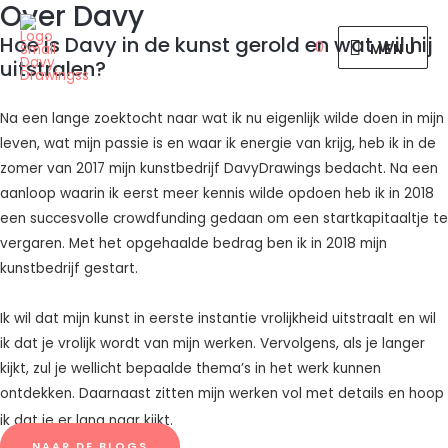
Over Davy
MENU
Hoe is Davy in de kunst gerold en wat wil hij
0
MENU
uitstralen?
Na een lange zoektocht naar wat ik nu eigenlijk wilde doen in mijn
leven, wat mijn passie is en waar ik energie van krijg, heb ik in de
zomer van 2017 mijn kunstbedrijf DavyDrawings bedacht. Na een
aanloop waarin ik eerst meer kennis wilde opdoen heb ik in 2018
een succesvolle crowdfunding gedaan om een startkapitaaltje te
vergaren. Met het opgehaalde bedrag ben ik in 2018 mijn
kunstbedrijf gestart.
Ik wil dat mijn kunst in eerste instantie vrolijkheid uitstraalt en wil
ik dat je vrolijk wordt van mijn werken. Vervolgens, als je langer
kijkt, zul je wellicht bepaalde thema’s in het werk kunnen
ontdekken. Daarnaast zitten mijn werken vol met details en hoop
ik dat je er lang naar kijkt.
NAAR DE BLOGS